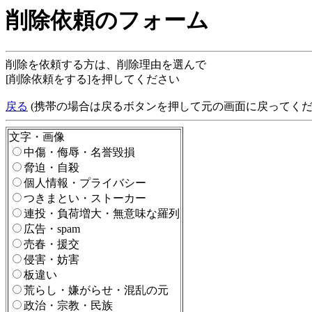
削除依頼のフォーム
削除を依頼する方は、削除理由を選んで
[削除依頼をする]を押してください
戻る
(携帯の場合は戻るボタンを押して元の画面に戻ってくだ
文字・画像
中傷・侮辱・名誉毀損
脅迫・自殺
個人情報・プライバシー
つきまとい・ストーカー
連投・負荷増大・無意味な羅列
広告・spam
売春・援交
侵害・妨害
板違い
荒らし・嫌がらせ・混乱の元
政治・宗教・民族