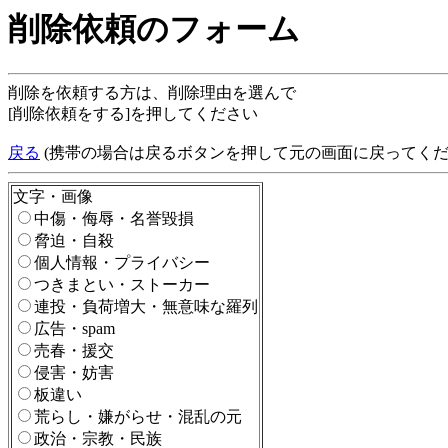
削除依頼のフォーム
削除を依頼する方は、削除理由を選んで
[削除依頼をする]を押してください
戻る
(携帯の場合は戻るボタンを押して元の画面に戻ってくだ
文字・画像
中傷・侮辱・名誉毀損
脅迫・自殺
個人情報・プライバシー
つきまとい・ストーカー
連投・負荷増大・無意味な羅列
広告・spam
売春・援交
侵害・妨害
板違い
荒らし・嫌がらせ・混乱の元
政治・宗教・民族